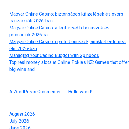
Recent Posts
Magyar Online Casino: biztonságos kifizetések és gyors
tranzakciók 2026-ban
Magyar Online Casino: a legfrissebb bónuszok és
promóciók 2026-ra
Magyar Online Casino: crypto bónuszok, amikkel érdemes
élni 2026-ban
Managing Your Casino Budget with Spinboss
Top real money slots at Online Pokies NZ: Games that offer
big wins and
Recent Comments
A WordPress Commenter
on
Hello world!
Archives
August 2026
July 2026
June 2026