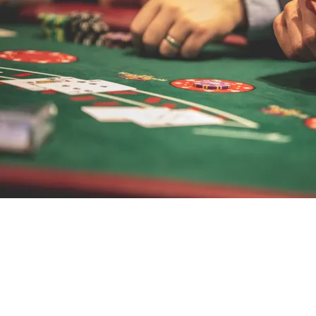
Почему стоит выбрать казино Пин-
Up
Казино Пин-Up — это не просто место для азартных игр, это
целый мир развлечений, который предлагает игрокам
уникальные возможности. С его широкой коллекцией игр,