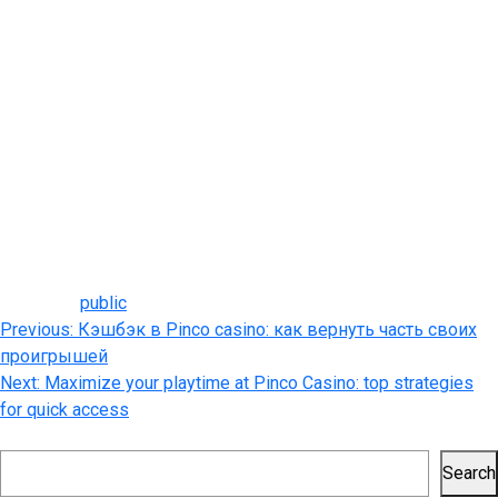
разнообразием бонусов и высоким уровнем безопасности,
оно становится отличным выбором для всех, кто хочет
попробовать свои силы в азартных играх. Не упустите
шанс стать частью этого увлекательного мира и испытать
удачу!
Подводя итог, можно сказать, что казино Пин-Up
предоставляет отличные условия для игры, безопасную
среду и множество возможностей для выигрыша. Так что
смело регистрируйтесь и погружайтесь в мир азартных
приключений!
Posted in
public
Post
Previous:
Кэшбэк в Pinco casino: как вернуть часть своих
проигрышей
navigation
Next:
Maximize your playtime at Pinco Casino: top strategies
for quick access
Search
Search