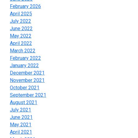
February 2026
April 2025
July 2022
June 2022
May 2022
April 2022
March 2022
February 2022
January 2022
December 2021
November 2021
October 2021
September 2021
August 2021
July 2021
June 2021
May 2021
April 2021