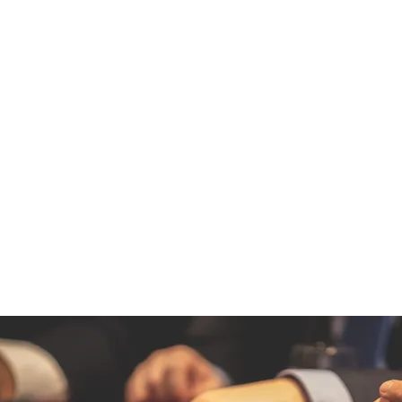
Доверие и безопасность в казино
Безопасность и доверие играют ключевую роль в выборе
онлайн-казино. Казино Пин-Up работает под лицензией
Curaçao eGaming, что гарантирует законность его
деятельности и защиту интересов игроков. Платформа
использует современные технологии шифрования данных,
что обеспечивает безопасность финансовых транзакций и
личной информации пользователей.
Кроме того, казино стремится предоставить своим
игрокам честный игровой опыт, регулярно проводя аудит
игр и обеспечивая прозрачность в выплатах. Это создает
уверенность у игроков и способствует формированию
долгосрочных отношений с казино.