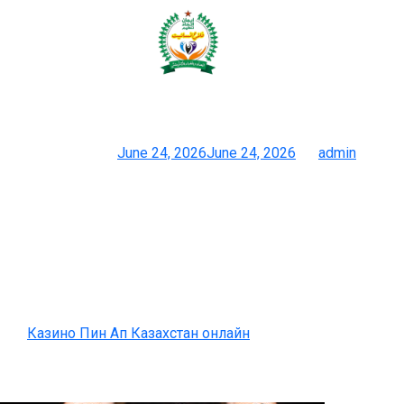
Играй и выигрывай в казино Pin-
Up: лучшие слоты и лайв-игры
для успеха
Posted on
June 24, 2026
June 24, 2026
by
admin
Казино стало неотъемлемой частью современного
развлекательного мира, идеально сочетая азарт и
возможность выиграть. В 2026 году все больше игроков
из Казахстана обращаются к онлайн-платформам, таким
как
Казино Пин Ап Казахстан онлайн
, где предлагают
широкий выбор игр, включая слоты и лайв-игры, что
делает их привлекательными для пользователей.