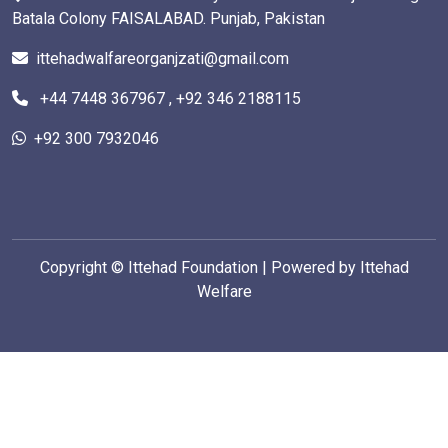
Batala Colony FAISALABAD. Punjab, Pakistan
ittehadwalfareorganjzati@gmail.com
+44 7448 367967 , +92 346 2188115
+92 300 7932046
Copyright ©
Ittehad Foundation | Powered by Ittehad
Welfare