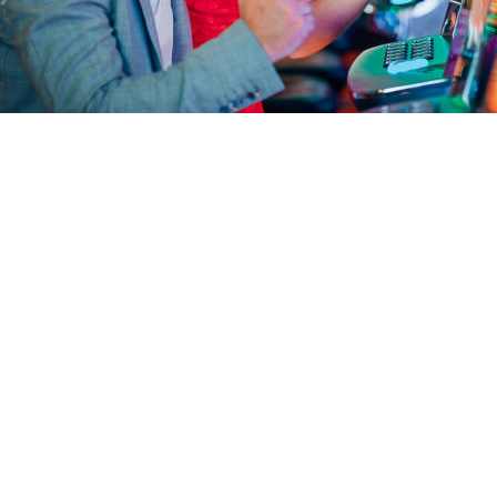
In particolare, piattaforme come Rabona hanno saputo cogliere
questa opportunità, offrendo un’interfaccia utente intuitiva e
facilmente navigabile. L’uso di tecnologie all’avanguardia, come
il live streaming e l’implementazione di algoritmi avanzati, ha
migliorato l’interazione tra giocatori e giochi. La realtà aumentata
e la realtà virtuale stanno iniziando a entrare in scena,
promettendo esperienze immersive che prima erano
impensabili.
Inoltre, la sicurezza dei dati è diventata una priorità per le
piattaforme di gioco. Grazie a sistemi di crittografia avanzati e
protocolli di sicurezza rigorosi, i giocatori possono sentirsi
protetti mentre effettuano transazioni online. Questo ha
contribuito a creare un clima di fiducia, essenziale per il