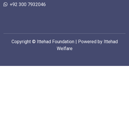
+92 300 7932046
Copyright ©
Ittehad Foundation | Powered by Ittehad
Welfare