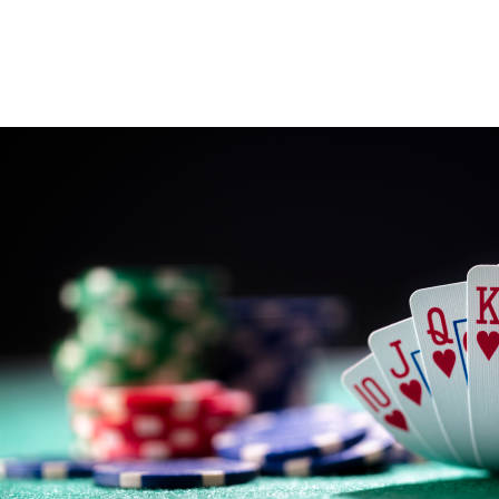
automatizzati e approvazioni rapide, gli utenti possono
accedere ai loro fondi in modo efficiente. Questo ha un impatto
diretto sulla soddisfazione del cliente, che si aspetta
un’esperienza di gioco fluida e senza intoppi.