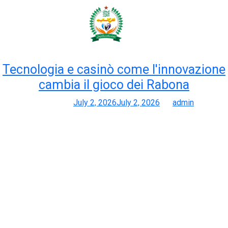
Category:
Rabona
Tecnologia e casinò come l'innovazione
cambia il gioco dei Rabona
Posted on
July 2, 2026
July 2, 2026
by
admin
Tecnologia e casinò come l'innovazione cambia il gioco dei
Rabona
L’evoluzione della tecnologia nei casinò
online Rabona
Negli ultimi anni, la tecnologia ha radicalmente trasformato il
panorama dei casinò online. Con l’avvento di internet ad alta
velocità e dispositivi mobili sempre più performanti, gli utenti
possono ora accedere a una vasta gamma di giochi