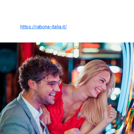
direttamente dai loro smartphone o tablet. Questo ha reso
l’esperienza di gioco più accessibile e flessibile, permettendo
ai giocatori di divertirsi ovunque e in qualsiasi momento. Inoltre,
visitando
https://rabona-italia.it/
, si può notare come la
digitalizzazione abbia reso i casinò più competitivi e stimolanti.