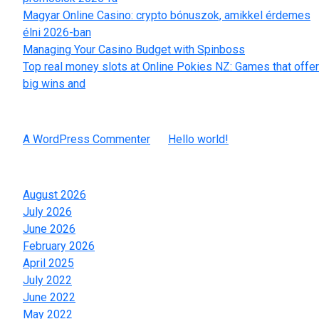
dei
Magyar Online Casino: crypto bónuszok, amikkel érdemes
Rabona
élni 2026-ban
Managing Your Casino Budget with Spinboss
Top real money slots at Online Pokies NZ: Games that offer
big wins and
Recent Comments
A WordPress Commenter
on
Hello world!
Archives
August 2026
July 2026
June 2026
February 2026
April 2025
July 2022
June 2022
May 2022