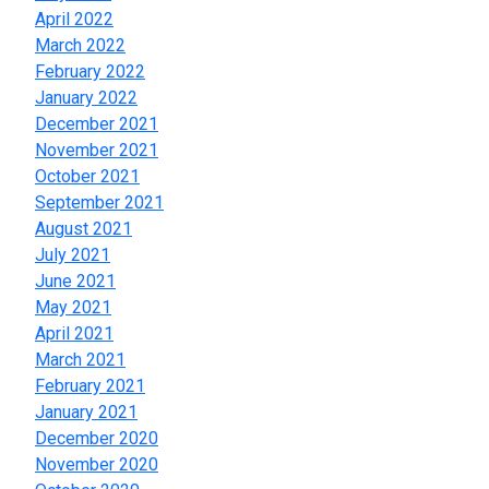
April 2022
March 2022
February 2022
January 2022
December 2021
November 2021
October 2021
September 2021
August 2021
July 2021
June 2021
May 2021
April 2021
March 2021
February 2021
January 2021
December 2020
November 2020