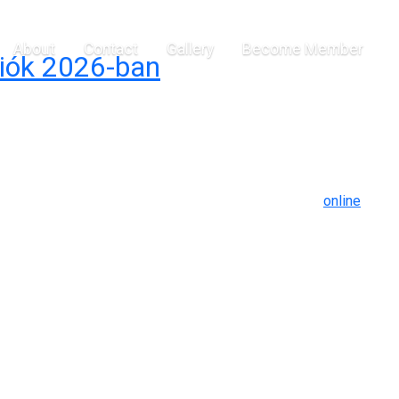
About
Contact
Gallery
Become Member
ciók 2026-ban
fizetések és a gyors tranzakciók kulcsfontosságú tényezők,
a látogatókat, beleértve a különböző bónuszokat és
online
 mellett dönteni.