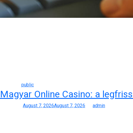
Miért válasszuk a magyar online
A magyar online kaszinók nemcsak szórakoztató élményt nyújtan
hozzájárulnak ahhoz, hogy a játékosok elégedettek legyenek. 20
jövőben is érdemes lesz figyelemmel kísérni őket.
A fent említett tényezők alapján a magyar online kaszinók ideá
piacot, és élvezze a számos lehetőséget, amit kínál!
Posted in
public
Magyar Online Casino: a legfri
Posted on
August 7, 2026
August 7, 2026
by
admin
Az online kaszinók világa dinamikusan fejlődik, és 2026-ra eg