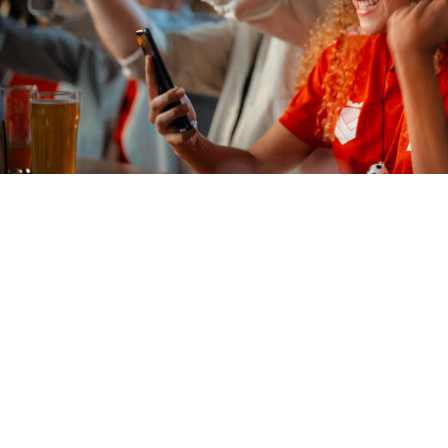
Miért érdemes a magyar online k
A magyar online kaszinók különlegessége abban rejlik, hogy a 
játékosok számára, hogy bármikor és bárhonnan játszhassanak ked
technológiai fejlesztéseket, ami garantálja, hogy a játékélmény 
2026-ra a magyar online kaszinók számos új funkcióval büszkélke
VIP programok és a rendszeres, vonzó bónusz ajánlatok. Ezek 
Hogyan kezdjük el a játékot a m
A magyar online kaszinók használata egyszerű és gyors. Az al