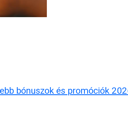
 kaszinókat?
ak, hanem biztonságot is garantálnak. A gyors tranzakciók, a s
26-ban a kaszinók folyamatosan fejlődnek, bővítik szolgáltatása
lis választás mindenki számára, aki biztonságos és szórakoztató
ssebb bónuszok és promóciók 202
yre több magyar játékos számára elérhetővé válnak a különböző 