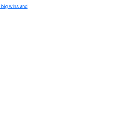
 big wins and