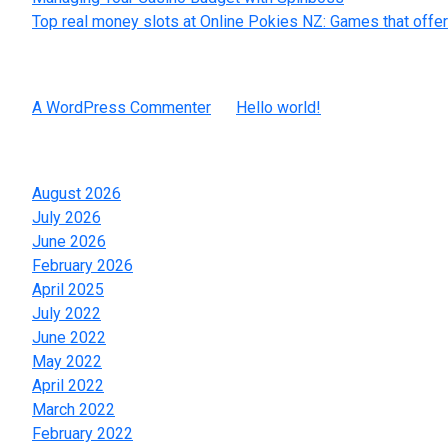
Top real money slots at Online Pokies NZ: Games that offer
Recent Comments
A WordPress Commenter
on
Hello world!
Archives
August 2026
July 2026
June 2026
February 2026
April 2025
July 2022
June 2022
May 2022
April 2022
March 2022
February 2022