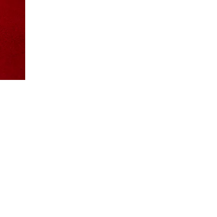
ins Casino zou moeten onthullen
t platform gebruiksvriendelijk is en een breed scala aan spelle
 De focus ligt op snelle uitbetalingen, wat betekent dat je binne
n aantrekkelijke optie voor spelers wereldwijd.
wat betekent dat je altijd hulp kunt krijgen wanneer je die nodi
vliegende start te geven in de wereld van online gokken.
en heeft, volg je deze eenvoudige stappen: