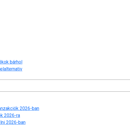
Casino
voor iedereen die op zoek is naar een betrouwbaar online casin
kt het een uitstekende keuze.
online gokken, WildCoins Casino heeft alles wat je nodig hebt vo
sino.
ékok bárhol
lalternativ
ranzakciók 2026-ban
ók 2026-ra
lni 2026-ban