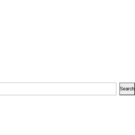
o. De combinatie van een breed scala aan spellen,
or een spannende en veilige speelervaring. Registreer je
Search