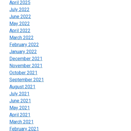
April 2025
July 2022
June 2022
May 2022
April 2022
March 2022
February 2022
January 2022
December 2021
November 2021
October 2021
September 2021
August 2021
July 2021
June 2021
May 2021
April 2021
March 2021
February 2021