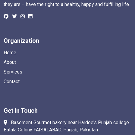
they are – have the right to a healthy, happy and fulfilling life.
Organization
Home
About
Services
Contact
Get In Touch
Basement Gourmet bakery near Hardee's Punjab college
Batala Colony FAISALABAD. Punjab, Pakistan