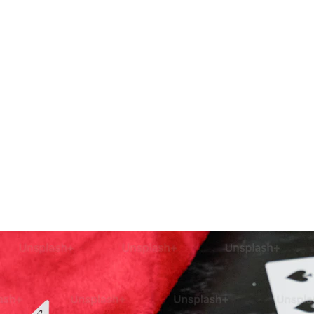
mande spelare.
nt.
 och underhållande spelande. Instaspin Casino är utformat för 
Casino
 online casinon. På Instaspin Casino är starka säkerhetsåtgärder 
 till att alla transaktioner är säkra. Dessutom är plattformen reg
 Instaspin Casino erbjuder en användarvänlig design och utmärkt k