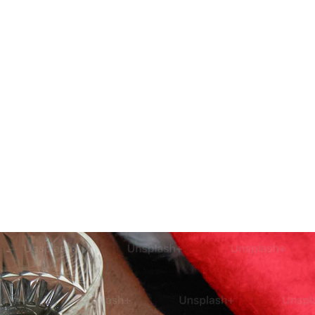
Attraktiva bonusar och kampanjer för både nya och återkom
Säker och pålitlig plattform med starka säkerhetsåtgärder.
Utökat spelutbud med klara och inspirerande grafiska eleme
Med dessa fördelar kan spelare enkelt njuta av ett mer givande
och erfarna spelare.
Tillit och säkerhet på Instaspin 
Säkerhet är en av de mest kritiska faktorerna när det kommer till
uppgifter. Casinot använder avancerad krypteringsteknik för att se
Det är också viktigt att spelare känner sig trygga när de spelar.
eventuella frågor eller problem som kan uppstå.