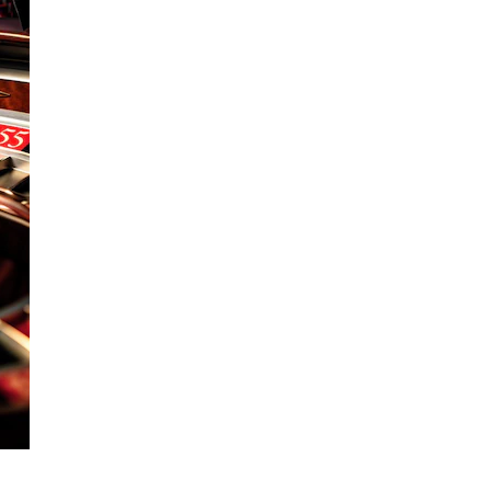
enti modellano l’esperienza di gi