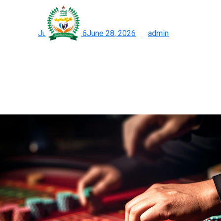
Slot imperdibili su Casin
Posted on
June 28, 2026
June 28, 2026
by
admin
I casino online offrono un’esperienza di gioco coinvolgente e var
giocatori, rappresenta una meta ideale per chi cerca emozioni fort
contribuiscono a un’esperienza di gioco memorabile.