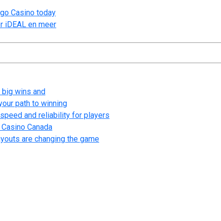
jgo Casino today
er iDEAL en meer
 big wins and
your path to winning
speed and reliability for players
l Casino Canada
ayouts are changing the game