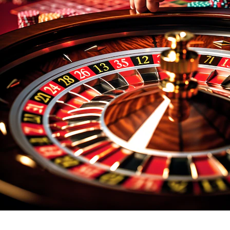
Come i bonus, i giochi e i pagam