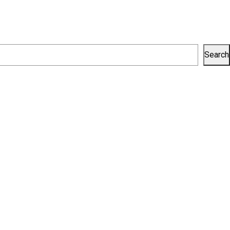
Search