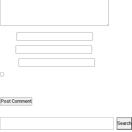
Name
*
Email
*
Website
Save my name, email, and website in this browser for the next
time I comment.
Search
Search