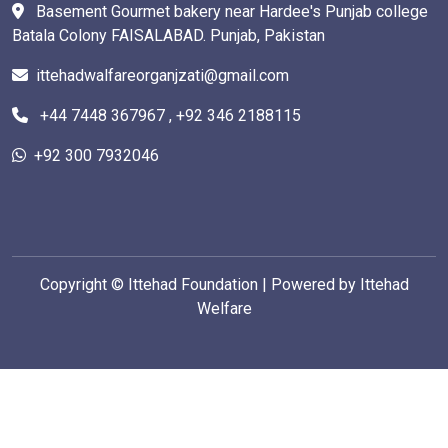
Basement Gourmet bakery near Hardee's Punjab college
Batala Colony FAISALABAD. Punjab, Pakistan
ittehadwalfareorganjzati@gmail.com
+44 7448 367967 , +92 346 2188115
+92 300 7932046
Copyright ©
Ittehad Foundation | Powered by Ittehad
Welfare