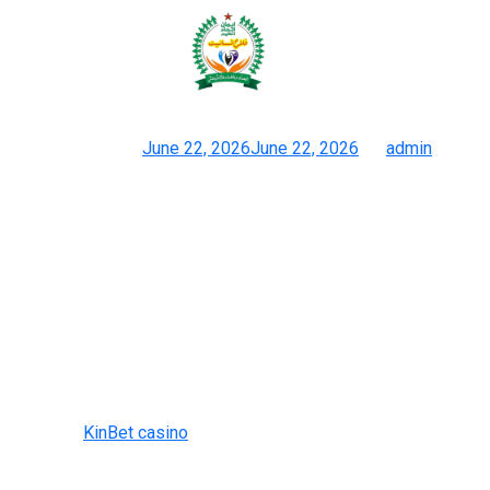
Savjeti za uspješno igranje u
kazinu Kako pobijediti
Posted on
June 22, 2026
June 22, 2026
by
admin
Savjeti za uspješno igranje u kazinu Kako pobijediti
Odabir pravog kazina
Odabir pravog kazina ključno je za uspješno igranje i povećanje
šansi za pobjedu. Prvo, trebali biste se usredotočiti na
licencirane online kasine koji osiguravaju sigurnost vaših
osobnih podataka i financijskih transakcija. Licencirani kasini
podliježu strogim pravilima i regulativama, što znači da će vaša
igranja biti poštena i zaštićena od mogućih prevara. U ovom
kontekstu,
KinBet casino
nudi sigurnost i raznovrsne igre koje
would be savršen izbor.