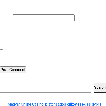
Name
*
Email
*
Website
Save my name, email, and website in this browser for the next
time I comment.
Search
Search
Recent Posts
Magyar Online Casino: biztonságos kifizetések és gyors