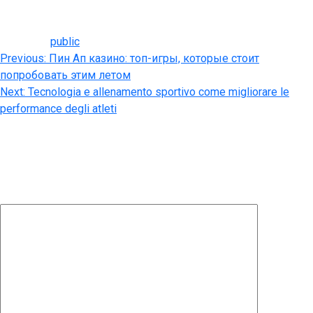
pålidelig og underholdende online gamblingoplevelse.
Posted in
public
Post
Previous:
Пин Ап казино: топ-игры, которые стоит
попробовать этим летом
navigation
Next:
Tecnologia e allenamento sportivo come migliorare le
performance degli atleti
Leave a Reply
Your email address will not be published.
Required fields are
marked
*
Comment
*