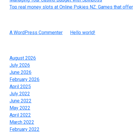
Top real money slots at Online Pokies NZ: Games that offer
Recent Comments
A WordPress Commenter
on
Hello world!
Archives
August 2026
July 2026
June 2026
February 2026
April 2025
July 2022
June 2022
May 2022
April 2022
March 2022
February 2022