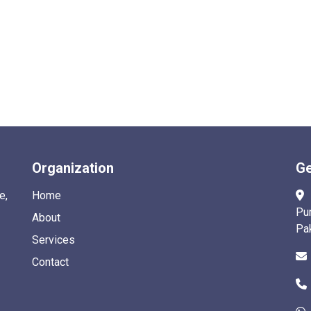
Organization
Ge
e,
Home
Pu
About
Pa
Services
Contact