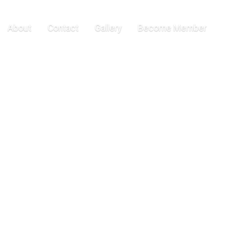
hesap koruma ipuçları
About
Contact
Gallery
Become Member
eçte oldukça önemli bir yer tutuyor. Pinko Casino, kullanıcılarına
Casino’da güvenli ödemelerin nasıl yapılacağı, hızlı çekim