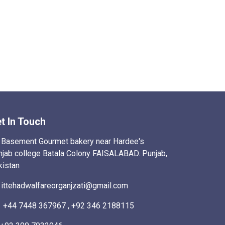
t In Touch
Basement Gourmet bakery near Hardee's
njab college Batala Colony FAISALABAD. Punjab,
kistan
ittehadwalfareorganjzati@gmail.com
+44 7448 367967 , +92 346 2188115