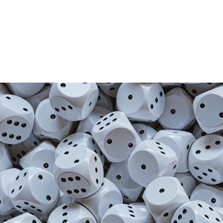
Безопасность игроков является приоритетом для онлайн-к
пользователей. Все транзакции шифруются, а конфиденциа
прозрачность, что повышает уровень доверия.
Кроме того, ответственность казино включает в себя ин
безопасное игровое пространство.