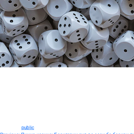
Почему стоит выбрать казино
Игра в онлайн-казино, такое как Пин Ап, предлагает не т
щедрым бонусам, каждый может найти что-то под себя. 
Теперь, когда вы осведомлены о основных шагах и преиму
Начните свой путь в азартных играх уже сегодня и воспо
Posted in
public