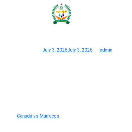
Estatísticas e comparação das
seleções na Copa do Mundo 2026:
o que os dados
Posted on
July 3, 2026
July 3, 2026
by
admin
A Copa do Mundo de 2026 se aproxima e, com ela, muitas
expectativas e análises sobre as seleções que participarão do
evento. Um dos jogos mais aguardados é o confronto entre
Canadá e Marrocos, que promete ser emocionante,
especialmente para os apostadores que buscam informações
sobre o
Canadá vs Marrocos
e suas odds. Neste artigo, vamos
explorar as estatísticas e comparar as duas seleções à medida
que nos aproximamos deste grande evento esportivo.