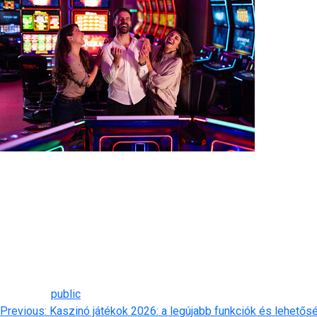
Perché scegliere OhaCasino
Concludendo, OhaCasino si presenta come un’ottima scelta per i 
una varietà di giochi di alta qualità, c’è molto da guadagnare. I
anche una porta d’accesso a un’esperienza di gioco entusiasman
Preparati a immergerti nel mondo del gioco online con OhaCasino 
Posted in
public
Post
Previous:
Kaszinó játékok 2026: a legújabb funkciók és lehetős