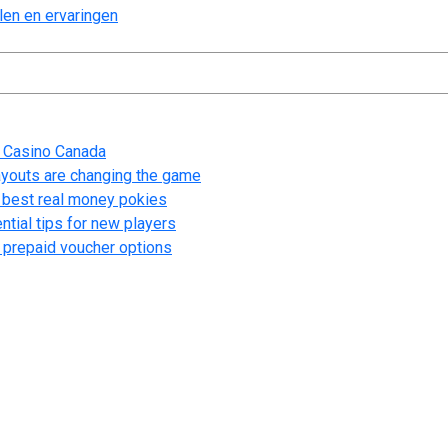
len en ervaringen
l Casino Canada
ayouts are changing the game
 best real money pokies
ntial tips for new players
 prepaid voucher options