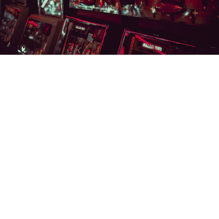
Cosa confrontare prima di depos
Prima di immergersi nel gioco, è fondamentale valutare attentame
aiutarti a prendere decisioni informate. Innanzitutto, dovresti co
del casinò sono altri fattori determinanti per garantire un’esperie
Esaminando queste caratteristiche, puoi massimizzare il tuo div
ambiente di gioco affidabile e sicuro.
Come iniziare a giocare su Oha
Ora che hai una panoramica delle cose da considerare, ecco una
Registrazione:
Visita il sito di OhaCasino e crea un account
Verifica dell’identità:
Dopo la registrazione, potrebbe essere