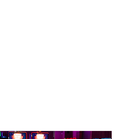
Vantaggi principali di OhaCasino
OhaCasino non è solo un luogo dove giocare, ma offre anche nume
come tuo casinò online:
Bonifico di benvenuto:
Approfitta di un bonus del 200% fino
Cashback giornaliero:
Ogni giorno, puoi ricevere un cashb
Selezione di giochi variata:
OhaCasino offre una vasta gamm
Questi benefici non solo rendono l’esperienza di gioco più gratif
Affidabilità e sicurezza su OhaC
La sicurezza è una priorità fondamentale per chi gioca online. O
rigorosi standard di sicurezza e protezione dei dati. In aggiunta, 
assicurando che ogni transazione sia sicura.
La presenza di un supporto clienti attivo è un ulteriore aspetto 
supporto tramite diversi canali, tra cui chat dal vivo e email, pe