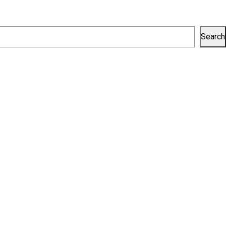
Search