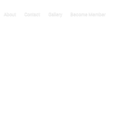
s ganancias este 2026
About
Contact
Gallery
Become Member
para maximizar sus ganancias. Gana777 se presenta como una
r a aumentar el saldo de tu cuenta. Además, muchos eligen
 artículo te guiará a través de las mejores estrategias para