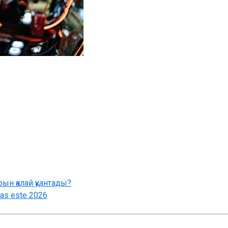
enes buscan una experiencia de juego en línea completa y atrac
d robustas lo convierten en un líder del sector en Guatemala. Si
 aprovechar sus ventajas únicas. Con una experiencia de juego s
ын қалай қуантады?
ias este 2026