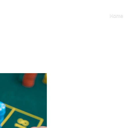
a778: cómo maximizar tu
Home
 y en 2026, más jugadores están buscando las mejores ofertas 
 una amplia gama de juegos y atractivos bonos que pueden ayuda
 asegurar una experiencia de juego emocionante y lucrativa. Este
.