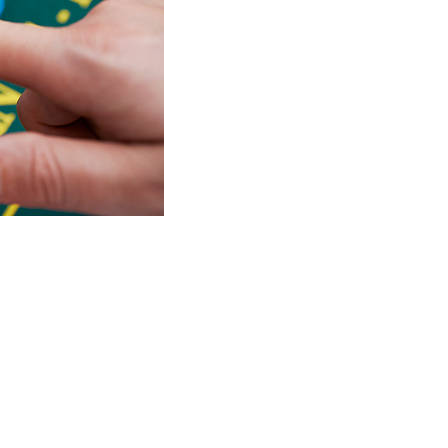
asino
 en que los jugadores disfrutan de sus juegos favoritos. Con má
les atractivos son los bonos que ofrece, diseñados para atraer 
cen la posibilidad de jugar durante más tiempo y con mejores o
 todos.
os como la seguridad y la atención al cliente. Gana777 utiliza t
e protegidos. Con soporte disponible 24/7 en español, los jug