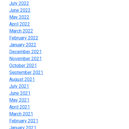
July 2022
June 2022
May 2022
April 2022
March 2022
February 2022
January 2022
December 2021
November 2021
October 2021
September 2021
August 2021
July 2021
June 2021
May 2021
April 2021
March 2021
February 2021
January 2021